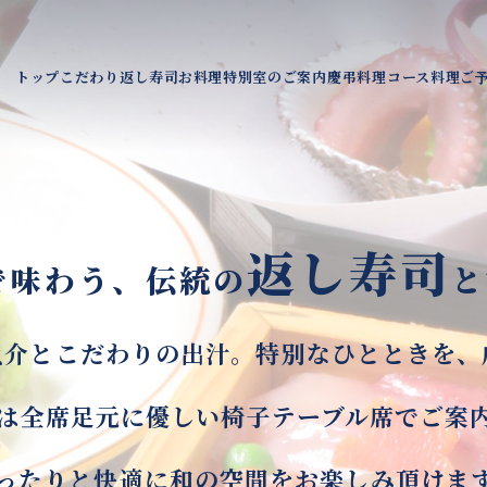
特別室のご案内
ご
コース料理
こだわり
返し寿司
慶弔料理
トップ
お料理
返し寿司
で味わう、
​​​​​​​伝統の
と
魚介とこだわりの出汁。
​​​​​​​特別なひととき
は全席足元に優しい椅子テーブル席でご案内致
ったりと快適に和の空間をお楽しみ頂けます。