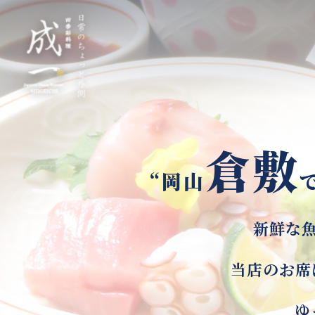
倉敷
“岡山
新鮮な
当店のお席
ゆ