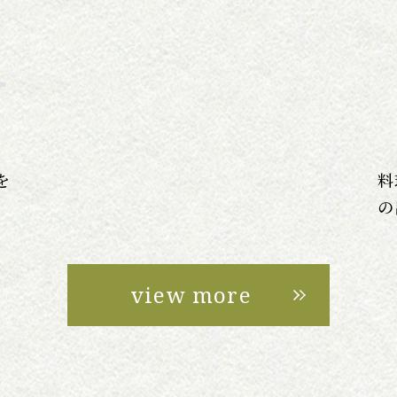
d
料
を
の
view more