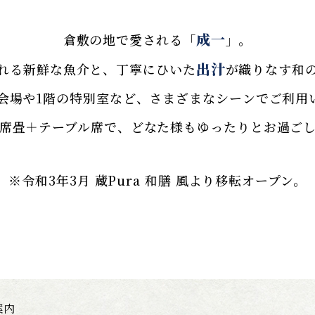
成一
倉敷の地で愛される「
」。
出汁
れる新鮮な魚介と、丁寧にひいた
が織りなす和
宴会場や1階の特別室など、さまざまなシーンでご利用
席畳＋テーブル席で、どなた様もゆったりとお過ご
※令和3年3月 蔵Pura 和膳 風より移転オープン。
案内