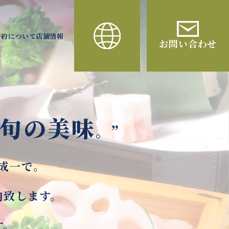
予約について
店舗情報
お問い合わせ
旬の美味
。”
を、成一で。
します。​​
​​