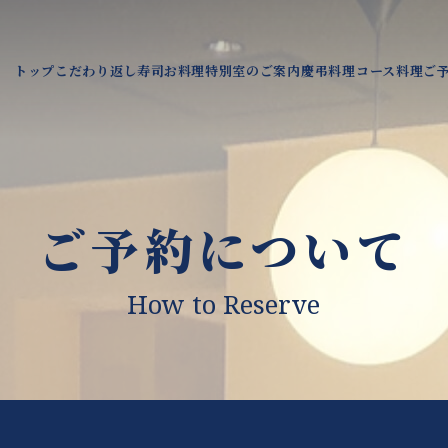
特別室のご案内
ご
コース料理
こだわり
返し寿司
慶弔料理
トップ
お料理
ご予約について
How to Reserve